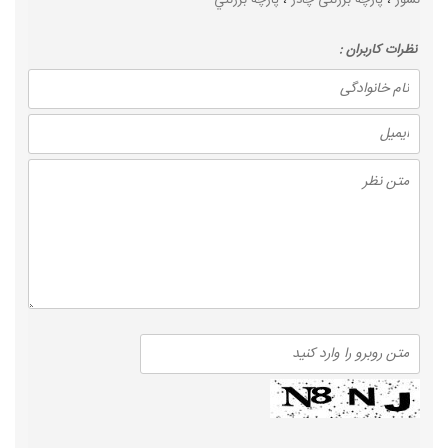
نسوز
،
پارچه برزنتی چادر
،
پارچه برزنتي
نظرات كاربران :