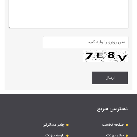
دسترسی سریع
صفحه نخست
چادر مسافرتی
چادر برزنت
پارچه برزنت