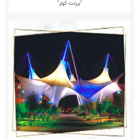
"برزنت کولر"