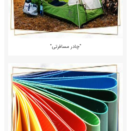
"چادر مسافرتی"