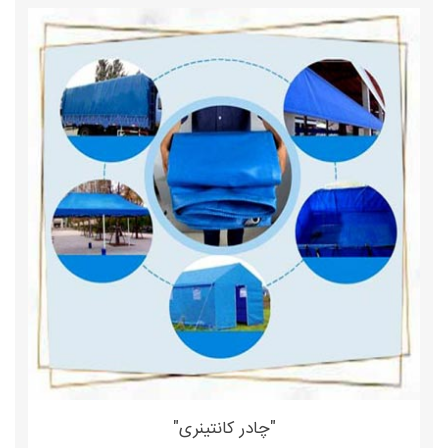
"چادر کانتینری"