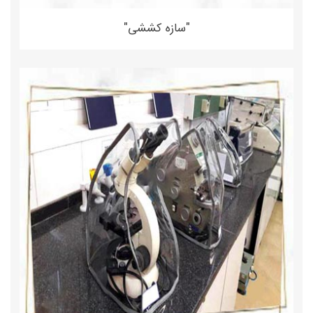
"سازه کششی"