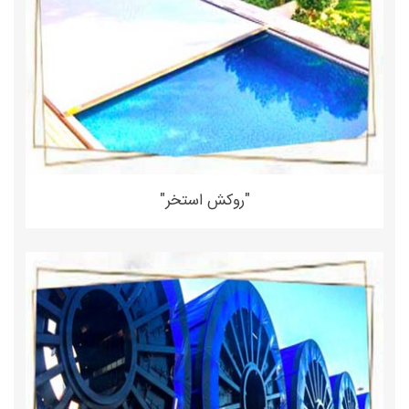
"روکش استخر"