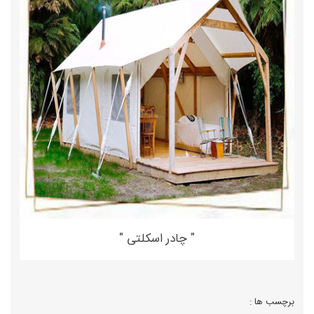
" چادر اسکلتی "
برچسب ها :