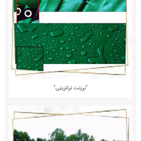
"برزنت ترانزیتی"