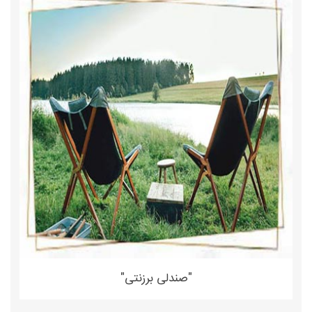
"صندلی برزنتی"