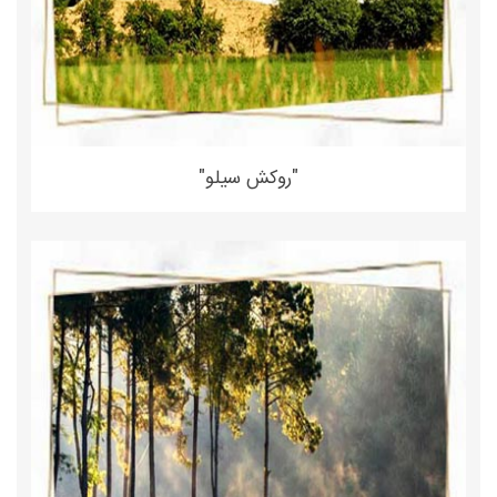
"روکش سیلو"