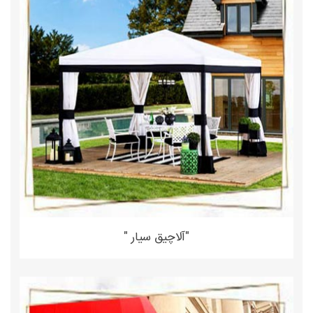
"آلاچیق سیار "