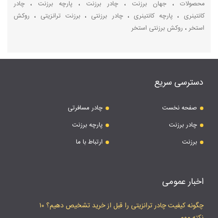
محصولات
،
جهان برزنت
،
چادر برزنت
،
پارچه برزنت
،
چادر
کانتینری
،
پارچه کانتینری
،
چادر برزنتی
،
برزنت ترانزیتی
،
روکش
استخر
،
روکش برزنتی استخر
دسترسی سریع
صفحه نخست
چادر مسافرتی
چادر برزنت
پارچه برزنت
برزنت
ارتباط با ما
اخبار عمومی
چگونه کیفیت چادر ترانزیتی را قبل از خرید تشخیص دهیم؟ ۱۰