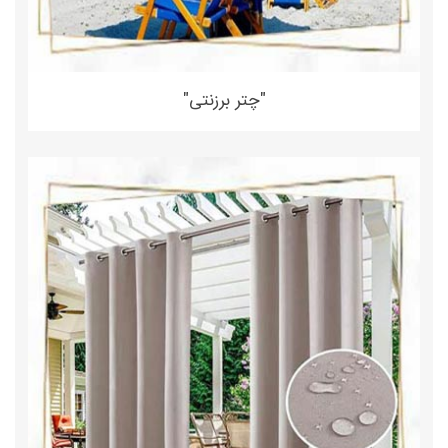
"چتر برزنتی"