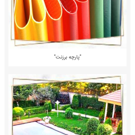
"پارچه برزنت"